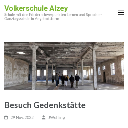
Zum
Volkerschule Alzey
Inhalt
Schule mit den Förderschwerpunkten Lernen und Sprache –
springen
Ganztagsschule in Angebotsform
(Enter
drücken)
Besuch Gedenkstätte
29 Nov.,2022
JWehling