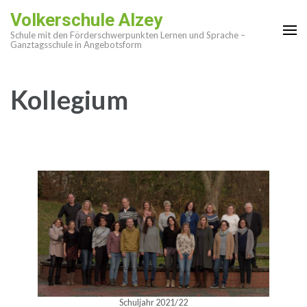
Zum
Volkerschule Alzey
Inhalt
Schule mit den Förderschwerpunkten Lernen und Sprache –
springen
Ganztagsschule in Angebotsform
(Enter
drücken)
Kollegium
Schuljahr 2021/22