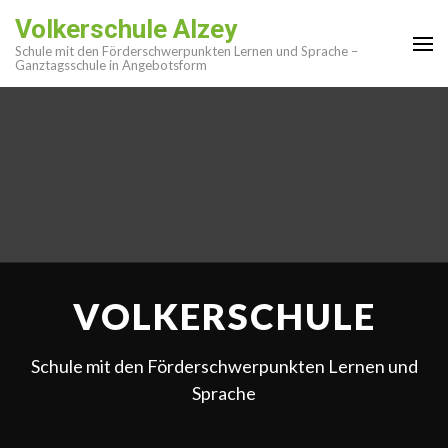
Zum
Volkerschule Alzey
Inhalt
Schule mit den Förderschwerpunkten Lernen und Sprache –
springen
Ganztagsschule in Angebotsform
(Enter
drücken)
VOLKERSCHULE
Schule mit den Förderschwerpunkten Lernen und
Sprache