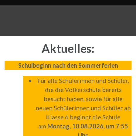
Aktuelles:
Schulbeginn nach den Sommerferien
Für alle Schülerinnen und Schüler,
die die Volkerschule bereits
besucht haben, sowie für alle
neuen Schülerinnen und Schüler ab
Klasse 6 beginnt die Schule
am
Montag, 10.08.2026, um 7:55
Uhr
.