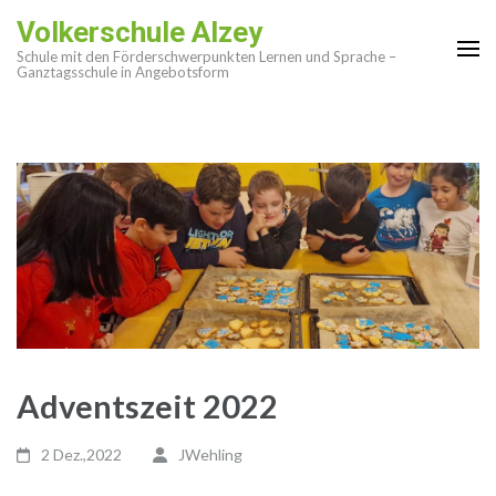
Zum
Volkerschule Alzey
Inhalt
Schule mit den Förderschwerpunkten Lernen und Sprache –
springen
Ganztagsschule in Angebotsform
(Enter
drücken)
Adventszeit 2022
2 Dez.,2022
JWehling