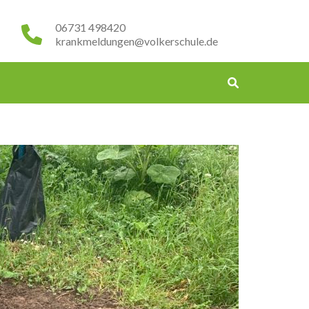
06731 498420
krankmeldungen@volkerschule.de